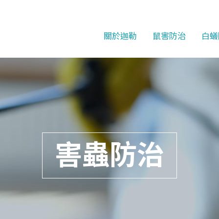
關於迦勒
鼠害防治
白蟻
害蟲防治