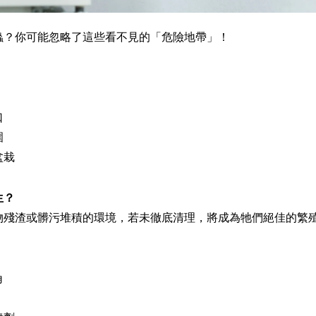
蟲？你可能忽略了這些看不見的「危險地帶」！
口
圍
盆栽
生？
物殘渣或髒污堆積的環境，若未徹底清理，將成為牠們絕佳的繁
角