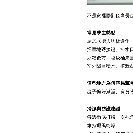
不是家裡髒亂也會長
常見孳生熱點
廚房水槽與地板邊角
浴室地磚接縫、排水
冰箱後方、垃圾桶周
室外陽台積水、植栽
這些地方為何容易孳
蟲子偏好潮濕、有食
清潔與防護建議
每週徹底打掃一次死
維持通風乾燥