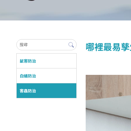
哪裡最易孳
鼠害防治
白蟻防治
害蟲防治